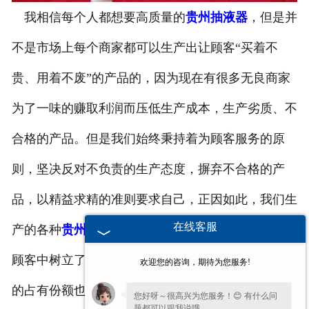
我相信每个人都想要高质量的
贵州抽液器
，但是并
-
贵州塑料桶外盖
不是市场上每个商家都可以生产出让顾客“买着不
-
贵州20-25L塑料桶专用防伪盖
贵、用着不废”的产品的，因为现在有很多无良商家
-
贵州扣手内盖
为了一味的赚取利润而压低生产成本，生产劣质、不
-
贵州防尘帽
合格的产品。但是我们始终秉持着为顾客服务的原
-
贵州化工桶盖
则，坚决反对不负责的生产态度，摒弃不合格的产
品，以精益求精的准则要求自己，正因如此，我们生
贵州塑料桶
在线客服
产的各种
贵州抽液器
等每项产品都有优异的质量，在
-
贵州20L塑料桶
顾客中树立了很好的信誉，得到了很多支持，在市场
欢迎您的咨询，期待为您服务!
-
贵州透气孔塑料桶
的占有份额也越来越大。
您好呀～很高兴为您服务！😊 有什么问
-
贵州20L—25L塑料桶
题都可以跟我说哦。