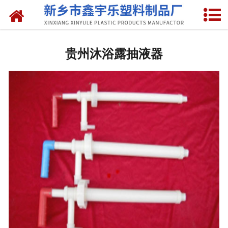
网站首页
贵州抽液器
贵州沐浴露抽液器
-
贵州洗涤灵抽液器
-
贵州手动塑料抽液器
-
贵州洗涤用品抽取器
-
贵州沐浴抽
-
贵州新型抽取器
贵州桶盖
-
贵州拉环内盖