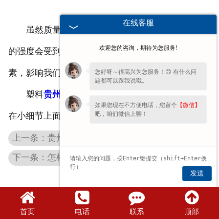
在线客服
虽然质量较差的塑料桶包装塑料桶包装，但是桶
欢迎您的咨询，期待为您服务!
的强度会受到影响，而且其中会掺杂着或多或少的毒
素，影响我们的身体健康。
您好呀～很高兴为您服务！😊 有什么问
题都可以跟我说哦。
塑料
贵州桶盖
的选择也是十分重要的，因此不要
如果您现在不方便电话，您留个
【微信】
吧，咱们微信上聊！
在小细节上面出错。
上一条：贵州塑料件加工的时候为什么会出现收缩的现象呢？
下一条：怎样保证贵州化工桶防伪盖运输过程中安全
发送
首页
电话
联系
顶部
豫公网安备 41071102000896号