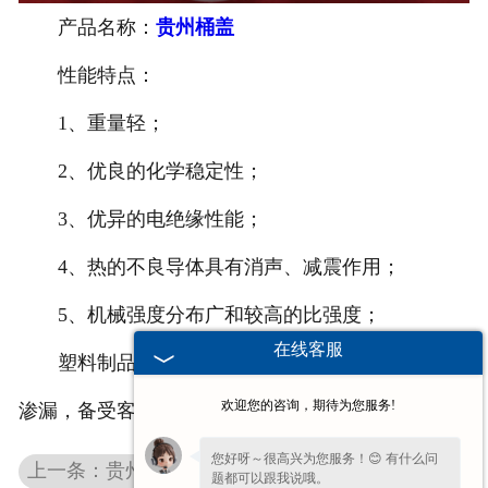
产品名称：
贵州桶盖
-
贵州塑料桶外盖
性能特点：
-
贵州20-25L塑料桶专用防伪盖
1、重量轻；
-
贵州扣手内盖
2、优良的化学稳定性；
-
贵州防尘帽
3、优异的电绝缘性能；
-
贵州化工桶盖
4、热的不良导体具有消声、减震作用；
5、机械强度分布广和较高的比强度；
贵州塑料桶
在线客服
塑料制品在我们生活中广泛使用，经久耐用，不
-
贵州20L塑料桶
欢迎您的咨询，期待为您服务!
渗漏，备受客户喜欢。
-
贵州透气孔塑料桶
您好呀～很高兴为您服务！😊 有什么问
上一条：贵州10升泵头
题都可以跟我说哦。
-
贵州20L—25L塑料桶