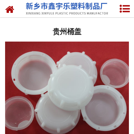
网站首页
贵州抽液器
贵州桶盖
-
贵州洗涤灵抽液器
-
贵州手动塑料抽液器
-
贵州洗涤用品抽取器
-
贵州沐浴抽
-
贵州新型抽取器
贵州桶盖
-
贵州拉环内盖