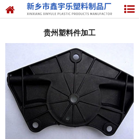
网站首页
贵州抽液器
贵州塑料件加工
-
贵州洗涤灵抽液器
-
贵州手动塑料抽液器
-
贵州洗涤用品抽取器
-
贵州沐浴抽
-
贵州新型抽取器
贵州桶盖
-
贵州拉环内盖