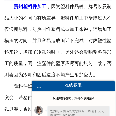
贵州塑料件加工
，因为塑料件品种、牌号以及制
-
贵州塑料桶外盖
品大小的不同而有所差异。塑料件加工中壁厚过大不
-
贵州20-25L塑料桶专用防伪盖
仅浪费原料，对热固性塑料成型加工来说，还增加了
-
贵州扣手内盖
模压的时间，并且容易造成固话不完成，对热塑性塑
-
贵州防尘帽
料来说，增加了冷却的时间。另外还会影响塑料件加
-
贵州化工桶盖
工的质量，同一注塑件的壁厚应尽可能均匀一致，否
则会因为冷却和固话速度不均产生附加应力。
贵州塑料桶
在线客服
塑料件壁厚要尽量均匀，避免太薄、太厚及壁厚
-
贵州20L塑料桶
突变，若塑件要求必须有壁厚变化，应采用渐变或圆
欢迎您的咨询，期待为您服务!
-
贵州透气孔塑料桶
弧过渡，否则会因引起收缩不均匀使塑件变形、影响
您好呀～很高兴为您服务！😊 有什么问
-
贵州20L—25L塑料桶
题都可以跟我说哦。