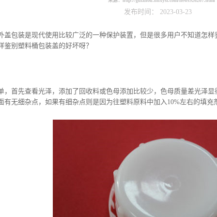
来源：
http://guizhou.hnxysl.com/news926207.html
发布时间： 2023-03-23
外盖包装是现代使用比较广泛的一种保护装置，但是很多用户不知道怎样
样鉴别塑料桶包装盖的好坏呀？
首先查看光泽，添加了回收料或色母添加比较少，色母质量差光泽显得
面有无细杂点，如果有细杂点则是因为往塑料原料中加入10%左右的填充