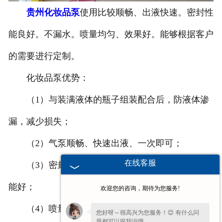
贵州化妆品泵
使用比较顺畅、出液快速。密封性
-
贵州塑料桶外盖
能良好。不漏水。喷量均匀、效果好。能够根据客户
-
贵州20-25L塑料桶专用防伪盖
的需要进行定制。
-
贵州扣手内盖
化妆品泵优势：
-
贵州防尘帽
（1）与装满液体的瓶子组装配合后，防液体渗
-
贵州化工桶盖
漏，减少损失；
（2）气泵顺畅、快速出液、一次即可；
贵州塑料桶
在线客服
（3）密封性能好、不漏水，喷量均匀，排气功
-
贵州20L塑料桶
能好；
欢迎您的咨询，期待为您服务!
-
贵州透气孔塑料桶
（4）喷量均匀、效果好。
您好呀～很高兴为您服务！😊 有什么问
-
贵州20L—25L塑料桶
题都可以跟我说哦。