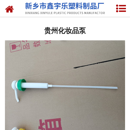
网站首页
贵州抽液器
贵州化妆品泵
-
贵州洗涤灵抽液器
-
贵州手动塑料抽液器
-
贵州洗涤用品抽取器
-
贵州沐浴抽
-
贵州新型抽取器
贵州桶盖
-
贵州拉环内盖