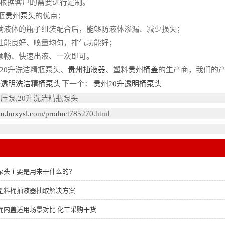
根据客户的需要进行定制。
瓶
贵州泵头
的优点：
液体的瓶子组装配合后，能够防液体渗漏、减少损失；
能良好、喷量均匀，排气功能好；
畅、快速出液、一次即可。
0升洗洁精瓶泵头、
贵州抽液器
、塑料
贵州桶盖
的生产商，我们的
升透明洗洁精桶泵头
下一个：
贵州20升透明桶泵头
压泵,20升洗洁精瓶泵头
hou.hnxysl.com/product785270.html
泵头主要是用来干什么的？
塑料桶抽液器抽取解决方案
桶内盖适用场景对比 化工采购干货