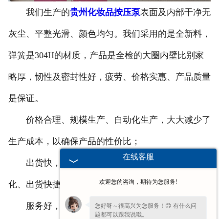
我们生产的
贵州化妆品按压泵
表面及内部干净无
-
贵州塑料桶外盖
灰尘、平整光滑、颜色均匀。我们采用的是全新料，
-
贵州20-25L塑料桶专用防伪盖
弹簧是304H的材质，产品是全检的大圈内壁比别家
-
贵州扣手内盖
略厚，韧性及密封性好，疲劳、价格实惠、产品质量
-
贵州防尘帽
是保证。
-
贵州化工桶盖
价格合理、规模生产、自动化生产，大大减少了
生产成本，以确保产品的性价比；
贵州塑料桶
在线客服
出货快，该产品的产生采用全自动化，产能的量
-
贵州20L塑料桶
欢迎您的咨询，期待为您服务!
化、出货快捷；
-
贵州透气孔塑料桶
服务好，因为我们本身就是生产商，我们能够解
您好呀～很高兴为您服务！😊 有什么问
题都可以跟我说哦。
-
贵州20L—25L塑料桶