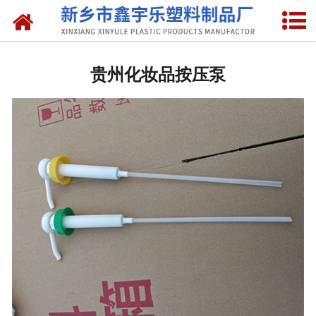
网站首页
贵州抽液器
贵州化妆品按压泵
-
贵州洗涤灵抽液器
-
贵州手动塑料抽液器
-
贵州洗涤用品抽取器
-
贵州沐浴抽
-
贵州新型抽取器
贵州桶盖
-
贵州拉环内盖