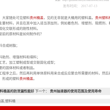
来源：
http://guizhou.hnxysl.com/news625811.html
发布时间： 2017-07-13
大家随处可见塑料
贵州桶盖
，见的无非就是大桶用的塑料盖。
贵州塑料
主要材料，并且在其中加入适当添加剂，例如着色剂、增塑剂、阻燃剂、
固化交联形成的刚性材料。
型前的原材料是如何制作的？
料合成树脂；
料助剂、增强材料和填料；
工艺，加工塑制成型或交联固化成型；
要的固体材料或者制品。
工程序之后，然后再利用单体原料用来合成反应聚合所需要的材料，然后
，形成的塑料
贵州桶盖
。
料桶盖的防泄漏性能好
下一个：
贵州抽液器的使用范围及使用寿命
桶盖,塑料桶