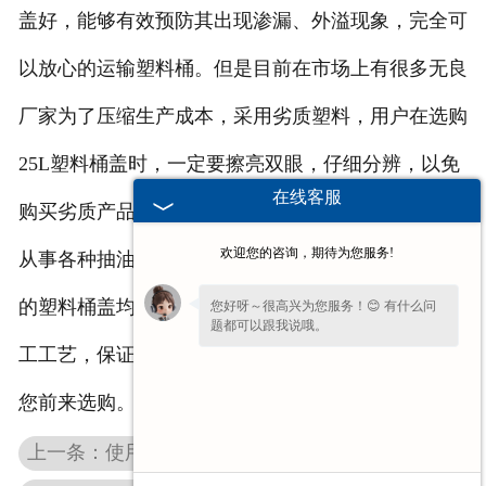
盖好，能够有效预防其出现渗漏、外溢现象，完全可
以放心的运输塑料桶。但是目前在市场上有很多无良
厂家为了压缩生产成本，采用劣质塑料，用户在选购
25L塑料桶盖时，一定要擦亮双眼，仔细分辨，以免
在线客服
购买劣质产品。
欢迎您的咨询，期待为您服务!
从事各种抽油工具以及25L塑料桶盖批发，我们生产
的塑料桶盖均采用合格塑料进行制造，经过精细的加
您好呀～很高兴为您服务！😊 有什么问
题都可以跟我说哦。
工工艺，保证每一个25L塑料桶盖都结实耐用，欢迎
您前来选购。
上一条：使用贵州监控线盒的好处都有什么