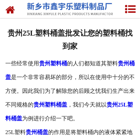
网站首页
关于我们
贵州25L塑料桶盖批发让您的塑料桶找
产品中心
到家
新闻中心
一些经常使用
贵州塑料桶
的人们都知道其塑料
贵州桶
资质荣誉
盖
是一个非常容易坏的部分，所以在使用中十分的不
联系我们
方便。因此我们为了解除您的后顾之忧我们生产出来
不同规格的
贵州塑料桶盖
，我们今天就以
贵州25L塑
料桶盖
为例进行介绍一下吧。
25L塑料
贵州桶盖
的作用是将塑料桶内的液体紧紧地