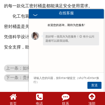
的每一款化工密封桶盖都能满足安全使用需求。
在线客服
化工包装安全需从源头把控，合规且性能稳定的
欢迎您的咨询，期待为您服务!
密封桶盖是关键。鑫宇化工密封桶盖以合规为基础，
凭借科学设计与严格检测，为化工产品包装提供可靠
您好呀～很高兴为您服务！😊 有什么问
题都可以跟我说哦。
安全支撑，助力企业规避包装环节的安全隐患。
上一条：如何解决桶盖渗漏问题？贵州食品级塑料盖 实测密封性能达标
下一条：贵州塑料抽液器的 5 大应用场景：工业 / 汽车 / 家居都能用
发送
首页
电话
联系
顶部