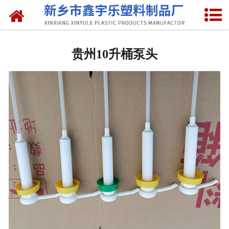
网站首页
贵州抽液器
贵州10升桶泵头
-
贵州洗涤灵抽液器
-
贵州手动塑料抽液器
-
贵州洗涤用品抽取器
-
贵州沐浴抽
-
贵州新型抽取器
贵州桶盖
-
贵州拉环内盖