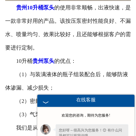
贵州10升桶泵头
的使用非常顺畅，出液快速，是
-
贵州塑料桶外盖
一款非常好用的产品。该按压泵密封性能良好、不漏
-
贵州20-25L塑料桶专用防伪盖
水、喷量均匀、效果比较好，且还能够根据客户的需
-
贵州扣手内盖
要进行定制。
-
贵州防尘帽
10升桶
贵州泵头
的优点：
-
贵州化工桶盖
（1）与装满液体的瓶子组装配合后，能够防液
体渗漏、减少损失；
贵州塑料桶
在线客服
（2）密封性能良好、喷量均匀，排气功能好；
-
贵州20L塑料桶
（3）气泵顺畅、快速出液、一次即可。
欢迎您的咨询，期待为您服务!
-
贵州透气孔塑料桶
我们是从事10升桶泵头、
贵州抽液器
、塑料
贵州
您好呀～很高兴为您服务！😊 有什么问
-
贵州20L—25L塑料桶
题都可以跟我说哦。