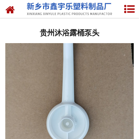
网站首页
贵州抽液器
贵州沐浴露桶泵头
-
贵州洗涤灵抽液器
-
贵州手动塑料抽液器
-
贵州洗涤用品抽取器
-
贵州沐浴抽
-
贵州新型抽取器
贵州桶盖
-
贵州拉环内盖