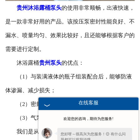
贵州沐浴露桶泵头
的使用非常顺畅，出液快速，
-
贵州塑料桶外盖
是一款非常好用的产品。该按压泵密封性能良好、不
-
贵州20-25L塑料桶专用防伪盖
漏水、喷量均匀、效果比较好，且还能够根据客户的
-
贵州扣手内盖
需要进行定制。
-
贵州防尘帽
沐浴露桶
贵州泵头
的优点：
-
贵州化工桶盖
（1）与装满液体的瓶子组装配合后，能够防液
体渗漏、减少损失；
贵州塑料桶
在线客服
（2）密封性能良好、喷量均匀，排气功能好；
-
贵州20L塑料桶
（3）气泵顺畅、快速出液、一次即可。
欢迎您的咨询，期待为您服务!
-
贵州透气孔塑料桶
我们是从事沐浴露桶泵头、
贵州抽液器
、塑料
贵
您好呀～很高兴为您服务！😊 有什么问
-
贵州20L—25L塑料桶
题都可以跟我说哦。