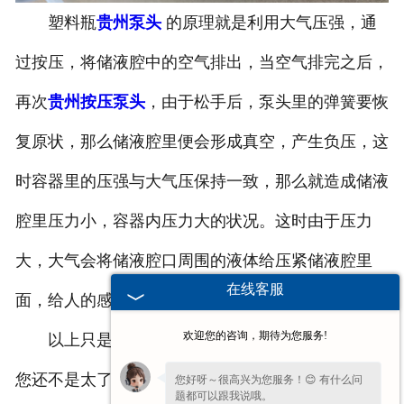
塑料瓶
贵州泵头
的原理就是利用大气压强，通
-
贵州塑料桶外盖
过按压，将储液腔中的空气排出，当空气排完之后，
-
贵州20-25L塑料桶专用防伪盖
再次
贵州按压泵头
，由于松手后，泵头里的弹簧要恢
-
贵州扣手内盖
复原状，那么储液腔里便会形成真空，产生负压，这
-
贵州防尘帽
时容器里的压强与大气压保持一致，那么就造成储液
-
贵州化工桶盖
腔里压力小，容器内压力大的状况。这时由于压力
大，大气会将储液腔口周围的液体给压紧储液腔里
贵州塑料桶
在线客服
面，给人的感觉就像泵头将液体吸上去的
-
贵州20L塑料桶
欢迎您的咨询，期待为您服务!
以上只是使用通俗的方法为您介绍了一下，如果
-
贵州透气孔塑料桶
您还不是太了解，欢迎您锁定我们的官网或者联系我
您好呀～很高兴为您服务！😊 有什么问
题都可以跟我说哦。
-
贵州20L—25L塑料桶