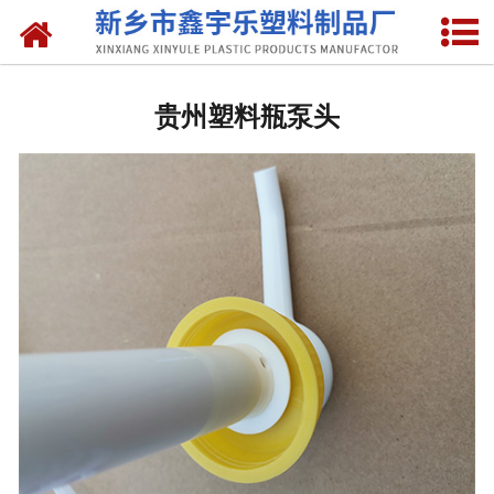
网站首页
贵州抽液器
贵州塑料瓶泵头
-
贵州洗涤灵抽液器
-
贵州手动塑料抽液器
-
贵州洗涤用品抽取器
-
贵州沐浴抽
-
贵州新型抽取器
贵州桶盖
-
贵州拉环内盖