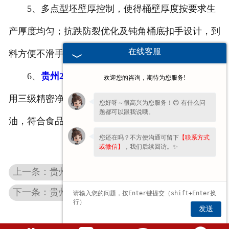
5、多点型坯壁厚控制，使得桶壁厚度按要求生
-
贵州10升塑料桶
产厚度均匀；抗跌防裂优化及钝角桶底扣手设计，到
贵州化妆品压泵
在线客服
料方便不滑手；
6、
贵州25升扁方桶
均采用高洁净工艺生产，利
贵州塑料配件对外加工
欢迎您的咨询，期待为您服务!
用三级精密净化过滤吹气系统定型，使桶内无尘无
-
贵州塑料桶用铝箔封
您好呀～很高兴为您服务！😊 有什么问
题都可以跟我说哦。
油，符合食品卫生标准和高精密要求灌装标准。
您还在吗？不方便沟通可留下
【联系方式
或微信】
，我们后续回访。✨
上一条：贵州10升塑料桶
下一条：贵州20L-25L透气孔塑料桶
发送