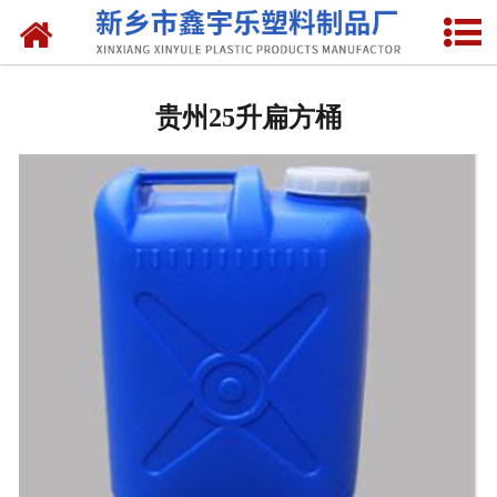
网站首页
贵州抽液器
贵州25升扁方桶
-
贵州洗涤灵抽液器
-
贵州手动塑料抽液器
-
贵州洗涤用品抽取器
-
贵州沐浴抽
-
贵州新型抽取器
贵州桶盖
-
贵州拉环内盖