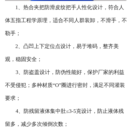
1、热合夹把防滑皮纹把手人性化设计，符合人
-
贵州塑料桶外盖
体五指工程学原理，适合不同人群装卸，不滑手，不
-
贵州20-25L塑料桶专用防伪盖
勒手；
-
贵州扣手内盖
2、凸凹上下定位点设计，易于堆码，整齐美
-
贵州防尘帽
观，稳固安全；
-
贵州化工桶盖
3、防盗盖设计，防伪性能好，保护厂家的利益
不受侵犯；多种材质“O”圈进行密封，满足不同灌装
贵州塑料桶
要求；
-
贵州20L塑料桶
4、防残留液体集中肚≤3-5克设计，防止液体残
-
贵州透气孔塑料桶
留多，减少多次倾倒次数；
-
贵州20L—25L塑料桶