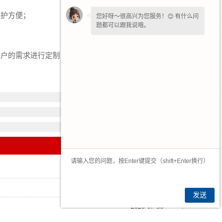
维护方便；
您好呀～很高兴为您服务！😊 有什么问
题都可以跟我说哦。
如果您愿意，留下
【手机号】
🔔后续有
户的需求进行定制，欢迎新老顾客来电订购，我们
优惠和详情第一时间电话通知您哦。
2021-06-09
2026-08-06
发送
2026-07-30