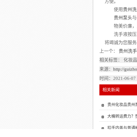
方便。
使用
贵州洗
贵州泵头
与
物美价廉，应
洗手液按压泵
将竭诚为您服务
上一个：
贵州洗手
相关标签： 化妆
来源：
http://guiz
时间：2021-06-07
相关新闻
贵州化妆品贵州
大桶转运费力？
扣手内盖与普通