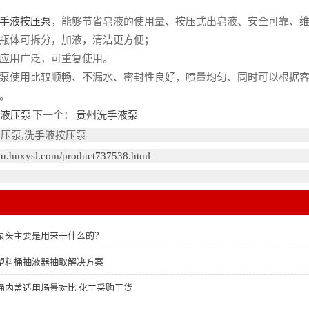
手液按压泵
，能够节省皂液的使用量、按压式出皂液、安全可靠、
瓶体可拆分，加液，清洁更方便；
用广泛，可重复使用。
使用比较顺畅、不漏水、密封性良好，喷量均匀、同时可以根据客
。
液压泵
下一个：
贵州洗手液泵
品压泵,洗手液按压泵
hou.hnxysl.com/product737538.html
泵头主要是用来干什么的？
塑料桶抽液器抽取解决方案
桶内盖适用场景对比 化工采购干货