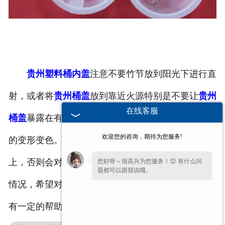
贵州塑料桶内盖
注意不要竹节放到阳光下进行直
射，或者将
贵州桶盖
放到靠近火源特别是不要让
贵州
在线客服
桶盖
暴露在有油烟的地方，否则的话可能会导致桶盖
欢迎您的咨询，期待为您服务!
的变形变色。在使用的时候也不要将重物放置到桶盖
上，否则会对桶盖造成划伤或是导致桶盖造成开裂的
您好呀～很高兴为您服务！😊 有什么问
题都可以跟我说哦。
情况，希望对于塑料桶内盖的简单介绍能够对你能够
有一定的帮助。