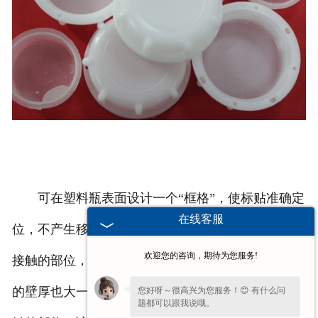
可在塑料瓶表面设计一个“框格”，使标贴准确定
在线客服
位，不产生移动。在吹塑成型的时候，型坯吹胀首先
欢迎您的咨询，期待为您服务!
接触的部位，总是趋于先行硬化的部位。因此该部位
的壁厚也大一些。边缘与转角部位，是型坯吹胀后接
您好呀～很高兴为您服务！😊 有什么问
题都可以跟我说哦。