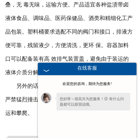
叠，无 毒无味，运输方便。产品适宜各种盐渍带卤
液体食品、调味品、医药保健品、酒类和精细化工产
品包装。塑料桶要求选配不同的阀门和接口，排液方
便可靠，残留液少，方便清洗，更环 保。容器加料
口可以配备装有高 效排气装置盖，避免由于装运的
在线客服
液体介质分解或蒸发所造成的超压状况，确保安全。
欢迎您的咨询，期待为您服务!
另外的话，我们如果是在运输的时候，还应该要
严禁猛烈撞击与尖锐物品接触，也不能乱抛、拖地搬
您好呀～很高兴为您服务！😊 有什么问
题都可以跟我说哦。
运和攀爬。