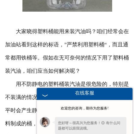
大家晓得塑料桶能用来装汽油吗？咱们经常会在
加油站看到这样的标语，”严禁利用塑料桶“，而且通
常都用铁桶等。假如在无可奈何的情况下用了塑料桶
装汽油，咱们应当如何解决呢？
用不防静电的塑料桶装汽油是很危险的，特别是
在线客服
不装满的情况下，塑料桶内壁上的静电积聚到一定水
欢迎您的咨询，期待为您服务!
平时会产生静电火花，造成。解决办法是用防静电塑
料制成的桶，切实没办法时，一定要将桶装满，排掉
您好呀～很高兴为您服务！😊 有什么问
题都可以跟我说哦。