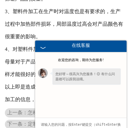
3、塑料件加工在生产时对温度也是有要求的，生产
过程中加热部件损坏，局部温度过高会对产品颜色有
很重要的影响。
在线客服
4、对塑料件加工生产人员要熟练掌握料筒温度，色
欢迎您的咨询，期待为您服务!
母量对于产品颜色的影响，了解色母的变化规律，这
样才能很好的调整色差。
您好呀～很高兴为您服务！😊 有什么问
题都可以跟我说哦。
以上即是造成色差的一些原因，想了解更加多塑料件
加工的信息，请持续关注我们！
上一条：怎样鉴别贵州化工桶贵州防伪盖质量的好坏，有哪些方法？
下一条：定制贵州化工桶内盖有哪些要求？