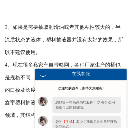
3、如果是需要抽取润滑油或者其他粘性较大的，半
流质状态的液体，塑料抽液器并没有太好的效果，所
以不建议使用。
4、现在很多私家车自带筛网，各种厂家生产的桶也
在线客服
是规格不同，请在购买抽液器前，量好需要抽取液体
欢迎您的咨询，期待为您服务!
的口径及长度，避免购买的抽液器无法使用。
鑫宇塑料抽液器广泛适用于机械行业、化工液体流通
您好呀～很高兴为您服务！😊 有什么问
题都可以跟我说哦。
领域，其结构简单，使用方便。
您的
【手机】
多少？我稍后让业务经理给
您回电话！