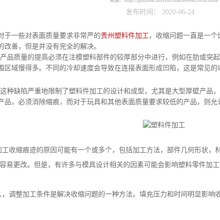
来源：
http://guizhou.hnxysl.com/news625918.html
发布时间： 2020-06-24
表面质量要求非常严的
贵州塑料件加工
，收缩问题一直是一个
的改善，但是并没有完全的解决。
产品质量的提高必须在注模塑料部件的较厚部分中进行，例如在肋或突起
围区域慢得多。不同的冷却速度会导致在连接表面形成凹陷，这是常见的
这种缺陷严重地限制了塑料件加工的设计和成型，尤其是大型厚壁产品，
产品，必须消除缩痕，而对于玩具和其他表面质量要求较低的产品，则允
加工收缩痕迹的原因可能有一个或多个，包括加工方法，部件几何形状，
容易更改。但是，有许多与模具设计相关的因素可能会影响塑料零件加工
人，调整加工条件是解决收缩问题的一种方法。填充压力和时间明显影响