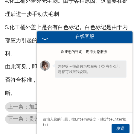
4.化工桶外盖外壳毛刺。由于各种原因。这需要在处
理后进一步手动去毛刺
5.化工桶外盖上是否有白色标记。白色标记是由于内
在线客服
部应力引起的，产品的非结构性部分中出现过多的材
欢迎您的咨询，期待为您服务!
料。
由此可见，即使从外观也能很好的判断化工桶外盖是
您好呀～很高兴为您服务！😊 有什么问
题都可以跟我说哦。
否符合标准，大家在购买的时候可以通过上述方法判
断。
上一条：加工时如何控制贵州化工桶防伪盖的色差
下一条：贵州塑料桶盖和金属桶盖对比有哪些优势？
发送