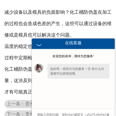
减少设备以及模具的负面影响？化工桶防伪盖在加工
的过程也会造成色差的产生，这些可以通过设备的维
修或是模具也可以解决这个问题。
在线客服
温度的稳定也会造成色差大，影响质量。因此在生产
欢迎您的咨询，期待为您服务!
过程中定期检查加热部门，发现异常及时处理。
化工桶防伪盖的色差在加工时可以说是非常有技术含
您好呀～很高兴为您服务！😊 有什么问
题都可以跟我说哦。
量，这涉及到很多方面，只有每方面都不出现差错，
您好，在线客服已就位，方便说下需求
吗？我快速帮您对接处理。
才有可能真正避免色差的发生。
上一条：贵州塑料件加工件如何判断质量是否合格呢？
下一条：贵州化工桶外盖检验是否合格的标准是什么