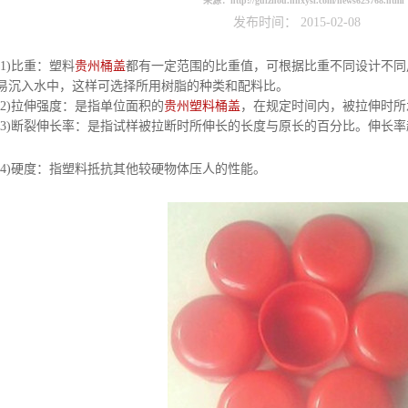
来源：
http://guizhou.hnxysl.com/news625768.html
发布时间： 2015-02-08
重：塑料
贵州桶盖
都有一定范围的比重值，可根据比重不同设计不同
时易沉入水中，这样可选择所用树脂的种类和配料比。
强度：是指单位面积的
贵州塑料桶盖
，在规定时间内，被拉伸时所
长率：是指试样被拉断时所伸长的长度与原长的百分比。伸长率
：指塑料抵抗其他较硬物体压人的性能。