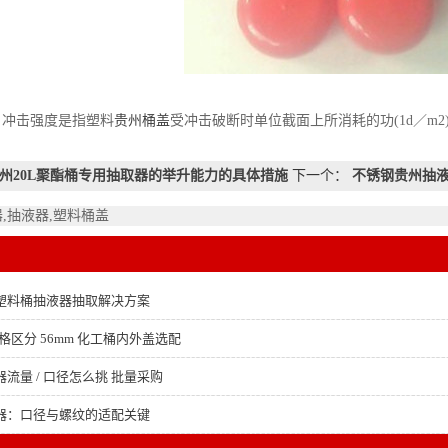
：冲击强度是指塑料
贵州桶盖
受冲击破断时单位截面上所消耗的功(1d／m
州20L聚酯桶专用抽取器的举升能力的具体措施
下一个：
不锈钢贵州抽液
,抽液器,塑料桶盖
塑料桶抽液器抽取解决方案
格区分 56mm 化工桶内外盖选配
流量 / 口径怎么挑 批量采购
器：口径与螺纹的适配关键