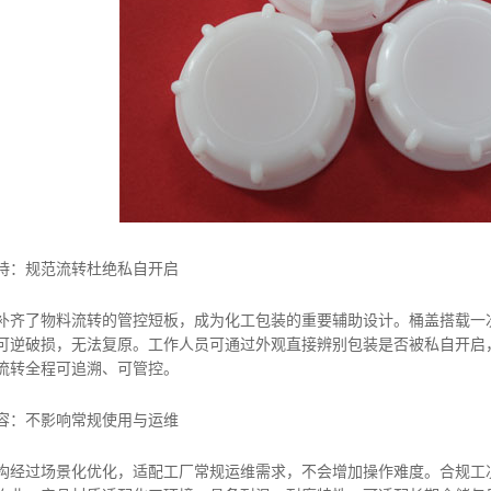
：规范流转杜绝私自开启
了物料流转的管控短板，成为化工包装的重要辅助设计。桶盖搭载一次
可逆破损，无法复原。工作人员可通过外观直接辨别包装是否被私自开启
流转全程可追溯、可管控。
容：不影响常规使用与运维
过场景化优化，适配工厂常规运维需求，不会增加操作难度。合规工况