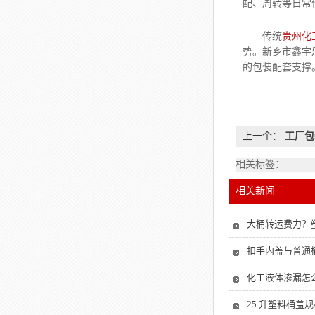
配、周转等日常
传统
贵州化
势。新乡市鑫宇
的包装配套支撑
上一个：
工厂包
相关标签：
相关新闻
大桶转运费力？
扣手内盖与普通
化工液体渗漏怎么
25 升塑料桶盖规