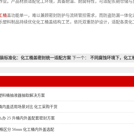
作业。产品材质适配化工环境，具备耐温、耐腐特性，可适配长期仓储与
工桶
盖功能单一，难以兼顾密封防护与流转管控需求，而防盗防漏一体化
乐塑料制品持续优化化工桶盖结构工艺，依托双重防护设计，适配各类化
。
装标准化：化工桶盖密封统一适配方案
下一个：
不同腐蚀环境下，化工
塑料桶抽液器抽取解决方案
桶内盖适用场景对比 化工采购干货
办 25 升桶内外盖配套密封方案
格区分 56mm 化工桶内外盖选配