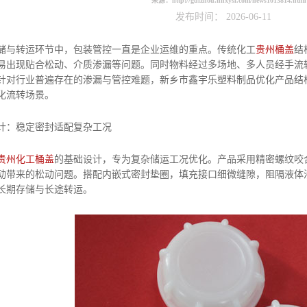
来源：
http://guizhou.hnxysl.com/news1013814.html
发布时间： 2026-06-11
与转运环节中，包装管控一直是企业运维的重点。传统化工
贵州桶盖
结
易出现贴合松动、介质渗漏等问题。同时物料经过多场地、多人员经手流
针对行业普遍存在的渗漏与管控难题，新乡市鑫宇乐塑料制品优化产品结
化流转场景。
计：稳定密封适配复杂工况
贵州化工桶盖
的基础设计，专为复杂储运工况优化。产品采用精密螺纹咬
动带来的松动问题。搭配内嵌式密封垫圈，填充接口细微缝隙，阻隔液体
长期存储与长途转运。