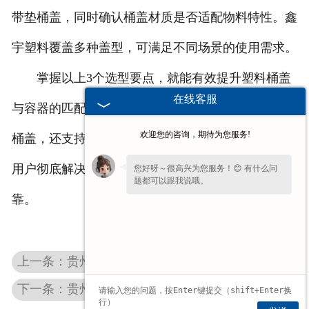
带垫桶盖，同时确认桶盖材质是否适配物料特性。鑫
宇塑料覆盖多种盖型，可满足不同场景的使用需求。
掌握以上3个选型要点，就能有效提升塑料桶盖
在线客服
与容器的匹配精准度。鑫宇塑料不仅提供多规格标准
欢迎您的咨询，期待为您服务!
桶盖，还支持定制服务，结合详细的选型指导，帮助
用户彻底解决桶盖匹配难题，保障包装环节的稳定可
您好呀～很高兴为您服务！😊 有什么问
题都可以跟我说哦。
靠。
我一直在这边等候您哦～如果暂时不方便
打字，也可以先把
【问题/联系方式】
留
下来，稍后我会为您详细回复。
上一条：贵州塑料桶盖密封不严？内外盖 双重贴合 减少渗漏
下一条：贵州化工桶盖怎么选？鑫宇乐合规化工盖 适配多种化学品存储