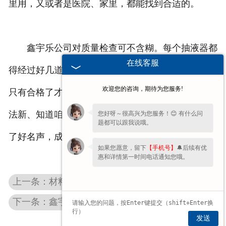
里用，又或者是医院、家里，都能找到合适的。
鑫宇乐公司对质量检查可不含糊。每个抽液器都
在线客服
得经过好几道检查，像压力测试、密封性测试这些，
欢迎您的咨询，期待为您服务!
只有合格了才能卖给大家。他们就是靠着质量好、想
法新、知道咱用户需要啥，在塑料抽液器这行里打出
您好呀～很高兴为您服务！😊 有什么问
题都可以跟我说哦。
了好名声，成了大家的首选。
如果您愿意，留下
【手机号】
🔔后续有优
惠和详情第一时间电话通知您哦。
上一条：材料耐用性对贵州化工桶盖使用寿命的影响
下一条：鑫宇塑料制品公司：贵州塑料抽液器的品质之选
发送