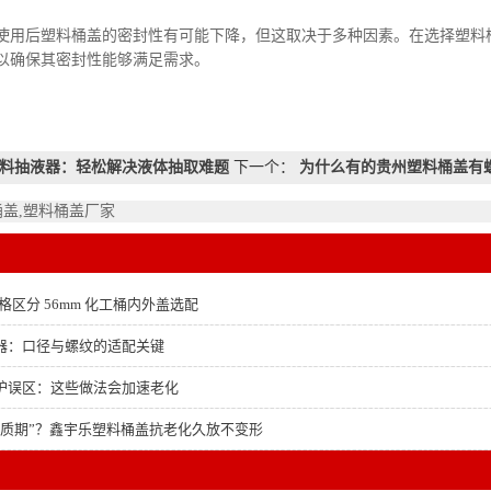
后塑料桶盖的密封性有可能下降，但这取决于多种因素。在选择塑料桶
以确保其密封性能够满足需求。
料抽液器：轻松解决液体抽取难题
下一个：
为什么有的贵州塑料桶盖有
桶盖,塑料桶盖厂家
格区分 56mm 化工桶内外盖选配
器：口径与螺纹的适配关键
护误区：这些做法会加速老化
保质期”？鑫宇乐塑料桶盖抗老化久放不变形