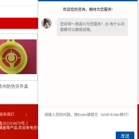
欢迎您的咨询，期待为您服务!
2026-03-19
您好呀～很高兴为您服务！😊 有什么问
题都可以跟我说哦。
我一直在这边等候您哦～如果暂时不方
便打字，也可以先把
【问题/联系方式】
留下来，稍后我会为您详细回复。
贵州防伪牙外盖
贵州抽液器
联系我们
|
网站地图
|
2021034679号-2
桶盖等产品,欢迎来电咨询!
技术支持：中企电商
发送