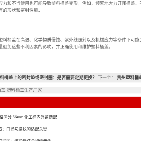
和不当使用也可能导致塑料桶盖变形。例如，频繁地大力开闭桶盖、不
有的形状和密封性能。
桶盖在高温、化学物质侵蚀、紫外线照射以及机械应力等条件下可能会
量避免这些不利因素的影响，并正确使用和维护塑料桶盖。
料桶盖上的密封垫或密封圈：是否需要定期更换？
下一个：
贵州塑料桶
桶盖,塑料桶盖生产厂家
格区分 56mm 化工桶内外盖选配
器：口径与螺纹的适配关键
护误区：这些做法会加速老化