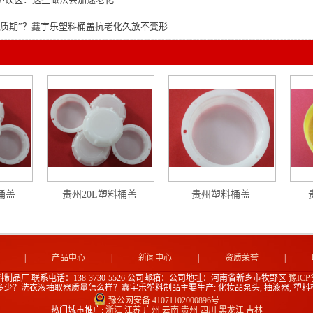
保质期”？鑫宇乐塑料桶盖抗老化久放不变形
桶盖
贵州20L塑料桶盖
贵州塑料桶盖
|
产品中心
|
新闻中心
|
资质荣誉
|
料制品厂
联系电话：138-3730-5526
公司邮箱：
公司地址：河南省新乡市牧野区
豫ICP备
？洗衣液抽取器质量怎么样？鑫宇乐塑料制品主要生产: 化妆品泵头, 抽液器, 塑料
豫公网安备 41071102000896号
热门城市推广:
浙江
江苏
广州
云南
贵州
四川
黑龙江
吉林