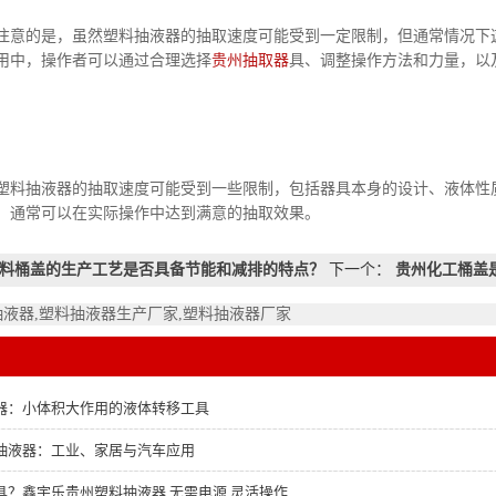
的是，虽然塑料抽液器的抽取速度可能受到一定限制，但通常情况下这
用中，操作者可以通过合理选择
贵州抽取器
具、调整操作方法和力量，以
抽液器的抽取速度可能受到一些限制，包括器具本身的设计、液体性质
，通常可以在实际操作中达到满意的抽取效果。
料桶盖的生产工艺是否具备节能和减排的特点？
下一个：
贵州化工桶盖
抽液器,塑料抽液器生产厂家,塑料抽液器厂家
器：小体积大作用的液体转移工具
抽液器：工业、家居与汽车应用
具？鑫宇乐贵州塑料抽液器 无需电源 灵活操作