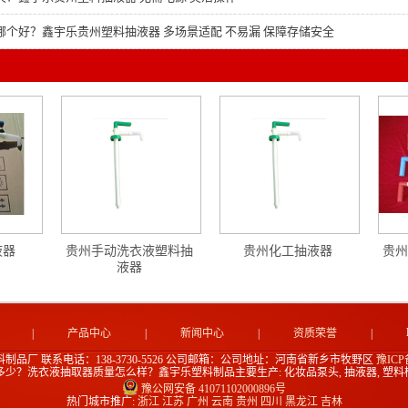
哪个好？鑫宇乐贵州塑料抽液器 多场景适配 不易漏 保障存储安全
液器
贵州手动洗衣液塑料抽
贵州化工抽液器
贵州
液器
|
产品中心
|
新闻中心
|
资质荣誉
|
料制品厂
联系电话：138-3730-5526
公司邮箱：
公司地址：河南省新乡市牧野区
豫ICP备
？洗衣液抽取器质量怎么样？鑫宇乐塑料制品主要生产: 化妆品泵头, 抽液器, 塑料
豫公网安备 41071102000896号
热门城市推广:
浙江
江苏
广州
云南
贵州
四川
黑龙江
吉林