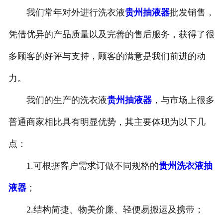
我们常年对外进行洗衣液
贵州抽液器
批发销售，
-
贵州塑料桶外盖
凭借优异的产品质量以及完善的售后服务，获得了很
-
贵州20-25L塑料桶专用防伪盖
多顾客的好评与支持，顾客的满意是我们前进的动
-
贵州扣手内盖
力。
-
贵州防尘帽
我们的生产的洗衣液
贵州抽液器
，与市场上很多
-
贵州化工桶盖
普通商家相比具有明显优势，其主要体现为以下几
点：
贵州塑料桶
1.可根据客户需求订做不同规格的
贵州洗衣液抽
-
贵州20L塑料桶
液器
；
-
贵州透气孔塑料桶
2.结构简捷、物美价廉、轻便易搬运及携带；
-
贵州20L—25L塑料桶