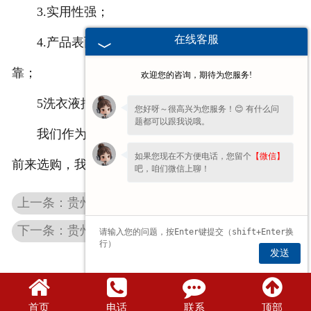
3.实用性强；
-
贵州10升塑料桶
在线客服
4.产品表面特殊处理使用时无静电，性能安全可
贵州化妆品压泵
靠；
欢迎您的咨询，期待为您服务!
5洗衣液抽液器的清洁卫生程度高。
贵州塑料配件对外加工
您好呀～很高兴为您服务！😊 有什么问
题都可以跟我说哦。
我们作为洗衣液抽液器批发商家，欢迎广大用户
-
贵州塑料桶用铝箔封
如果您现在不方便电话，您留个
【微信】
前来选购，我们热切期待与您的合作！
吧，咱们微信上聊！
上一条：贵州洗涤用新型抽取器
下一条：贵州洗衣液用抽取器
发送
首页
电话
联系
顶部