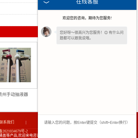
在线客服
2026-05-07
欢迎您的咨询，期待为您服务!
2026-04-09
您好呀～很高兴为您服务！😊 有什么问
题都可以跟我说哦。
您的
【手机】
多少？我稍后让业务经理
给您回电话！
贵州手动抽液器
贵州聚酯桶用抽液器
联系我们
|
网站地图
|
2021034679号-2
桶盖等产品,欢迎来电咨询!
技术支持：中企电商