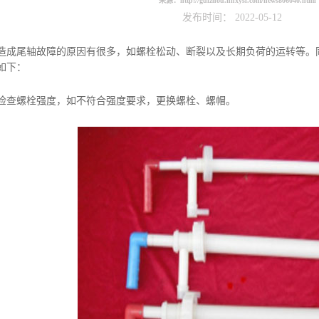
来源：
http://guizhou.hnxysl.com/news806040.html
发布时间： 2022-05-12
造成尾轴故障的原因有很多，如螺栓松动、断裂以及长期负荷的运转等。
如下：
查螺栓强度，如不符合强度要求，更换螺栓、螺帽。