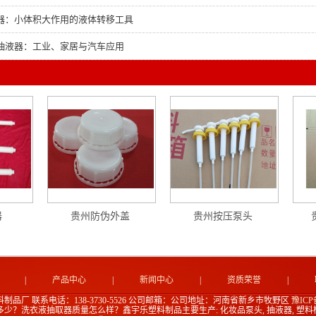
器：小体积大作用的液体转移工具
抽液器：工业、家居与汽车应用
器
贵州防伪外盖
贵州按压泵头
|
产品中心
|
新闻中心
|
资质荣誉
|
料制品厂
联系电话：138-3730-5526
公司邮箱：
公司地址：河南省新乡市牧野区
豫ICP备
？洗衣液抽取器质量怎么样？鑫宇乐塑料制品主要生产: 化妆品泵头, 抽液器, 塑料