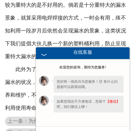
较为重特大的是不好用的。倘若是十分重特大的漏水
景象，就算采用电焊焊接的方式，一时会有用，殊不
知利用一段岁月后依然会呈现漏水的景象，这类状况
下我们提倡大伙儿换一个新的塑料桶利用，防止呈现
在线客服
重特大漏水的状况。
欢迎您的咨询，期待为您服务!
此外为了更好地很有可能防止大伙儿利用塑料桶
漏水的状况，在使用的过程中大家要留心塑料桶的保
您好呀～很高兴为您服务！😊 有什么问
题都可以跟我说哦。
养和维护，不可能在利用中辗压，那样会造成塑料桶
如果您现在不方便电话，您留个
【微信】
吧，咱们微信上聊！
利用使用寿命减少。
上一条：为什么贵州塑料桶不能长久存放食用油看了这个你就懂了