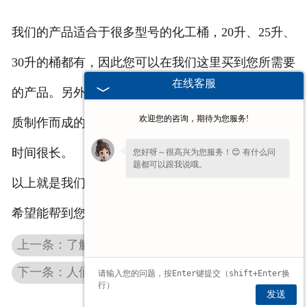
我们的产品适合于很多型号的化工桶，20升、25升、
30升的桶都有，因此您可以在我们这里买到您所需要
在线客服
的产品。另外，其选材非常严格，都是选用聚乙烯材
欢迎您的咨询，期待为您服务!
质制作而成的，其对环境的适应性很高，可以使用的
时间很长。
您好呀～很高兴为您服务！😊 有什么问
题都可以跟我说哦。
以上就是我们厂家为您提供的化工桶内盖的介绍了，
希望能帮到您。
上一条：了解贵州化工桶外盖的一些注意事项
下一条：人们为什么要制作贵州化工桶防伪盖？
发送