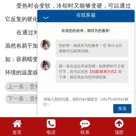
受热时会变软，冷却时又能够变硬，可以通过
在线客服
它反复的硬化或软化形成固定的形状。
欢迎您的咨询，期待为您服务!
在通过对塑料盖网的测试和实验发现，热塑料
虽然有易于加工成型等优点，但也有一定的缺点，例
您好呀～很高兴为您服务！😊 有什么问
题都可以跟我说哦。
如：容易蠕变，这种蠕变的程度是随着承受的负荷、
我一直在这边等候您哦～如果暂时不方便
打字，也可以先把
【问题/联系方式】
留
环境的温度或者溶剂的湿度产生一定的变化。
下来，稍后我会为您详细回复。
上一条：贵州河南内盖批发厂家分享液体运输中的应用情况
下一条：贵州拉环内盖的制作详情
发送
首页
电话
联系
顶部
豫公网安备 41071102000896号