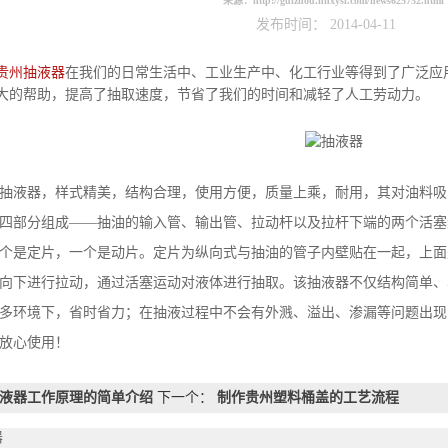
来源：
http://guizhou.hnxysl.com/news625752.html
发布时间： 2014-04-11
贵州抽液器
在我们的日常生活中、工业生产中、化工行业等得到了广泛应
很大的帮助，提高了抽取速度，节省了我们的时间和减轻了人工劳动力
液器，样式精美，结构合理，使用方便，质量上乘，耐用，其对油料吸
四部分组成——抽油的输入管、输出管、拉动杆以及拉杆下端的两个活塞
个是定片，一个是动片。定片为纵向式与抽油的管子内壁贴在一起，上面
向下进行拉动，通过活塞运动对液体进行抽取。该抽液器不仅结构简单、
多环境下，省时省力；在抽液过程中不会有外溅、溢出、渗漏等问题出现
放心使用！
液器工作原理的简单介绍
下一个：
制作贵州塑料桶盖的工艺流程
器