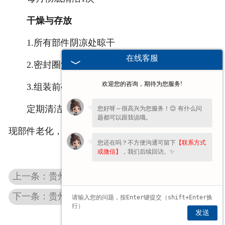
干燥与存放
1.所有部件阴凉处晾干
在线客服
2.密封圈涂抹食品级硅脂防裂
欢迎您的咨询，期待为您服务!
3.组装前确认完全干燥
定期清洁可减少堵塞风险，延长使用寿命。若发
您好呀～很高兴为您服务！😊 有什么问
题都可以跟我说哦。
现部件老化，建议及时更换。
您还在吗？不方便沟通可留下
【联系方式
或微信】
，我们后续回访。✨
上一条：贵州抽液器按压卡顿？简单润滑法轻松解决！
下一条：贵州塑料桶盖拧不紧？3个实用方法轻松解决
发送