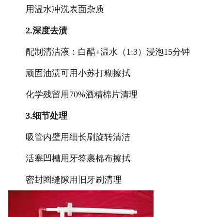
用温水冲洗表面杂质
2.深度去渍
配制清洁液：白醋+温水（1:3）浸泡15分钟
顽固油渍可用小苏打糊擦拭
化学残留用70%酒精棉片清理
3.细节处理
吸管内壁用细长刷旋转清洁
活塞凹槽用牙签裹棉布擦拭
密封圈缝隙用旧牙刷清理